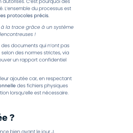
 autorisés. C’est pourquoi des
ité. L’ensemble du processus est
es protocoles précis.
s à la trace grâce à un système
alencontreuses !
 des documents qui n’ont pas
 selon des normes strictes, via
rouver un rapport confidentiel
leur ajoutée car, en respectant
onnelle
des fichiers physiques
tion lorsqu’elle est nécessaire.
ée ?
ce bien avant le jour J.