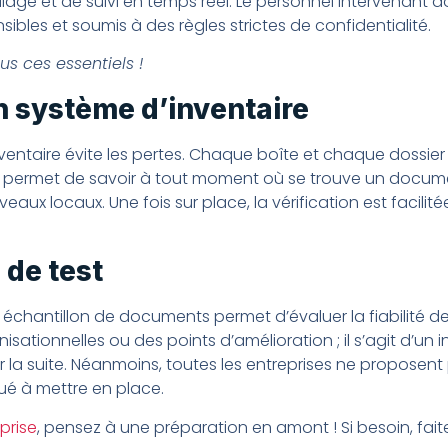
age et de suivi en temps réel. Le personnel intervenant d
les et soumis à des règles strictes de confidentialité.
s ces essentiels !
n système d’inventaire
ventaire évite les pertes. Chaque boîte et chaque dossier
vi permet de savoir à tout moment où se trouve un docume
aux locaux. Une fois sur place, la vérification est facilitée
 de test
 échantillon de documents permet d’évaluer la fiabilité d
anisationnelles ou des points d’amélioration ; il s’agit d’u
la suite. Néanmoins, toutes les entreprises ne proposent pa
é à mettre en place.
prise
, pensez à une préparation en amont ! Si besoin, fai