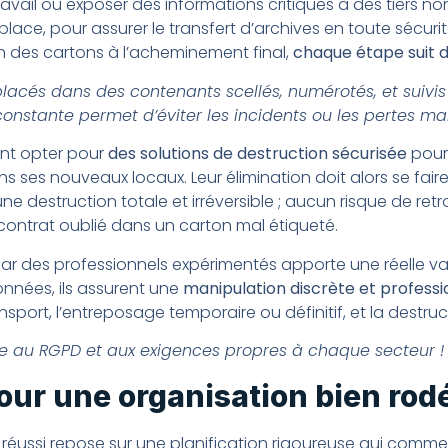
ail ou exposer des informations critiques à des tiers non
 place, pour assurer le transfert d’archives en toute sécur
on des cartons à l’acheminement final,
chaque étape suit d
lacés dans des contenants scellés, numérotés, et suivi
 constante permet d’éviter les incidents ou les pertes m
nt opter pour
des solutions de destruction sécurisée
pour
ns ses nouveaux locaux. Leur élimination doit alors se faire
e destruction totale et irréversible ; aucun risque de ret
ontrat oublié dans un carton mal étiqueté.
par des professionnels expérimentés apporte une réelle va
nnées, ils assurent une
manipulation discrète et professi
nsport, l’entreposage temporaire ou définitif, et la destruc
e au RGPD et aux exigences propres à chaque secteur !
our une organisation bien rod
ussi repose sur une planification rigoureuse qui commen