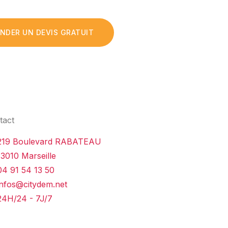
NDER UN DEVIS GRATUIT
tact
219 Boulevard RABATEAU
13010 Marseille
04 91 54 13 50
infos@citydem.net
24H/24 - 7J/7