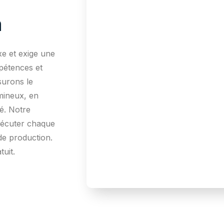
m
e et exige une
pétences et
surons le
mineux, en
té. Notre
exécuter chaque
de production.
tuit.