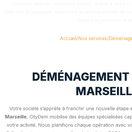
immédiat dans les nouveaux locaux. Grâce à notre co
calibrons la logistique, réservons les emplacements de st
réduire au minimum le te
Accueil
/
Nos services
/
Déménagem
DÉMÉNAGEMENT D
MARSEILL
Votre société s’apprête à franchir une nouvelle étape
Marseille
, CityDem mobilise des équipes spécialisées ca
votre activité. Nous planifions chaque opération avec v