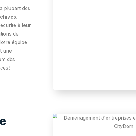
la plupart des
rchives
,
écurité à leur
tions de
Notre équipe
t une
Dem dès
ces !
e