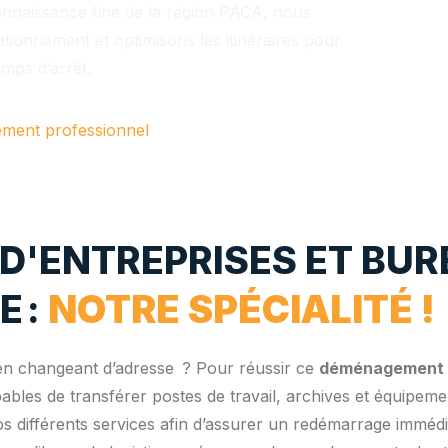
nnaissance fine de la région PACA, nous
ationnement et optimisons les itinéraires pour
mps d’arrêt.
ent professionnel
'ENTREPRISES ET BUR
E :
NOTRE SPÉCIALITÉ !
 en changeant d’adresse ? Pour réussir ce
déménagement d
pables de transférer postes de travail, archives et équipem
os différents services afin d’assurer un redémarrage imméd