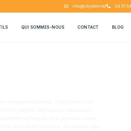
info@citydem.net
04 91 54
TILS
QUI SOMMES-NOUS
CONTACT
BLOG
 en changeant d’adresse ? Pour réussir ce
ityDem mobilise des équipes spécialisées
équipements techniques sans perturber votre
érents services afin d’assurer un redémarrage