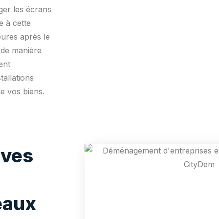
er les écrans
e à cette
eures après le
n de manière
ent
tallations
 de vos biens.
ives
eaux