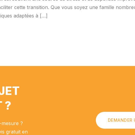
faciliter cette transition. Que vous soyez une famille nombr
ifiques adaptées à […]
JET
 ?
DEMANDER 
r-mesure ?
is gratuit en