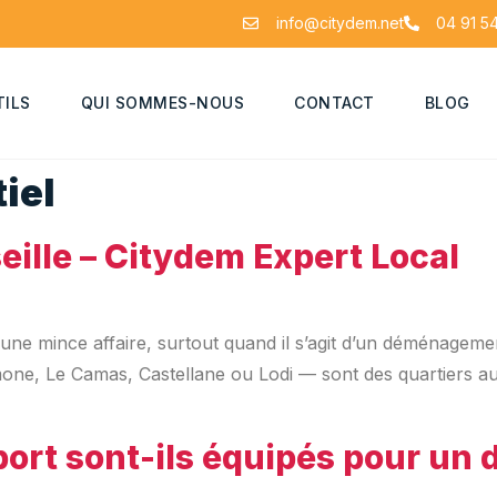
info@citydem.net
04 91 54
TILS
QUI SOMMES-NOUS
CONTACT
BLOG
iel
lle – Citydem Expert Local
une mince affaire, surtout quand il s’agit d’un déménagement
imone, Le Camas, Castellane ou Lodi — sont des quartiers 
sport sont-ils équipés pour u